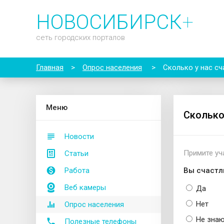
НОВОСИБИРСК
+
сеть городских порталов
Главная
>
Опрос населения
>
Сколько у нас с
М
еню
Сколько
Новости
Примите уч
Статьи
Работа
Вы счастл
Веб камеры
Да
Нет
Опрос населения
Не зна
Полезные телефоны