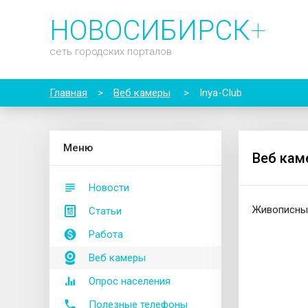
НОВОСИБИРСК
+
сеть городских порталов
Главная
>
Веб камеры
>
Inya-Club
М
еню
Веб каме
Новости
Живописные
Статьи
Работа
Веб камеры
Опрос населения
Полезные телефоны