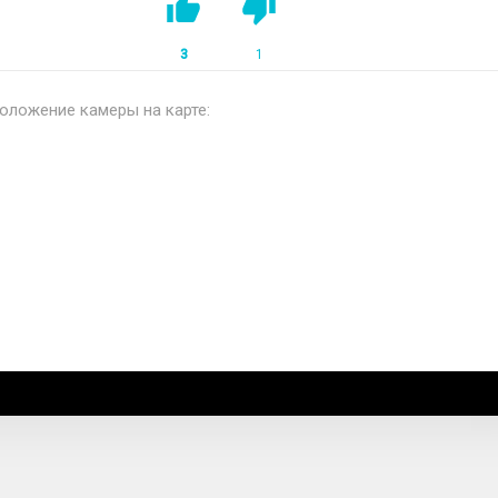
3
1
оложение камеры на карте: