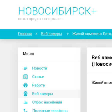
НОВОСИБИРСК
+
сеть городских порталов
Главная
>
Веб камеры
>
Жилой комплекс Лето,
М
еню
Веб кам
(Новоси
Новости
Статьи
Жилой комп
Работа
Веб камеры
Опрос населения
Полезные телефоны