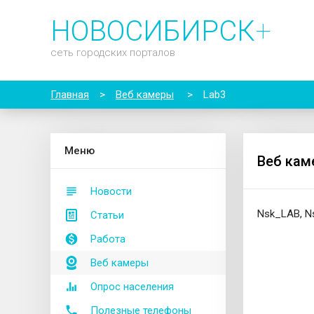
НОВОСИБИРСК
+
сеть городских порталов
Главная
>
Веб камеры
>
Lab3
М
еню
Веб кам
Новости
Nsk_LAB, Ns
Статьи
Работа
Веб камеры
Опрос населения
Полезные телефоны